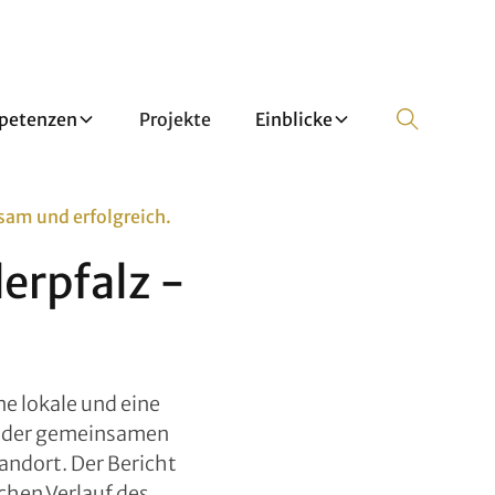
petenzen
Projekte
Einblicke
sam und erfolgreich.
erpfalz -
e lokale und eine
e der gemeinsamen
andort. Der Bericht
chen Verlauf des