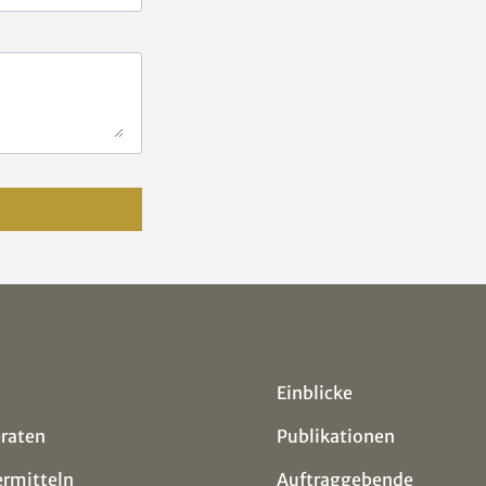
Einblicke
eraten
Publikationen
ermitteln
Auftraggebende