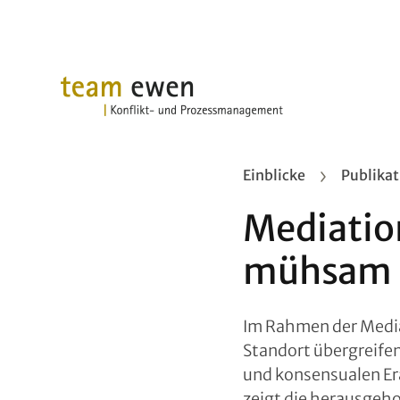
Einblicke
Publika
Mediatio
mühsam u
Im Rahmen der Mediat
Standort übergreife
und konsensualen Era
zeigt die herausgeho