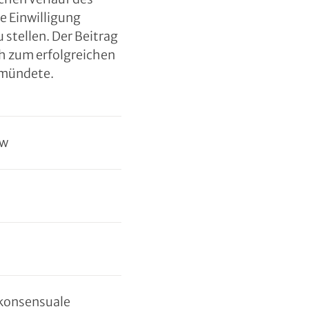
e Einwilligung
 stellen. Der Beitrag
ch zum erfolgreichen
 mündete.
ow
 konsensuale