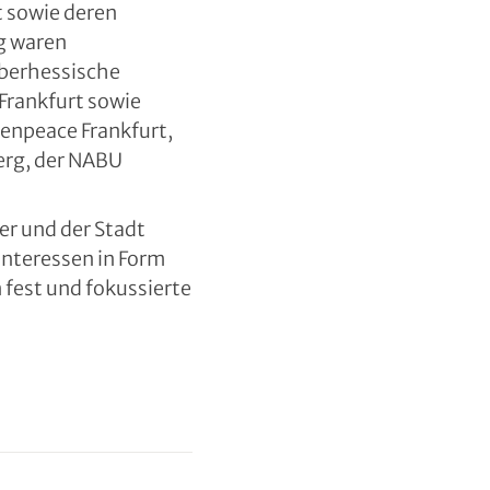
t sowie deren
g waren
Oberhessische
Frankfurt sowie
enpeace Frankfurt,
erg, der NABU
r und der Stadt
Interessen in Form
fest und fokussierte