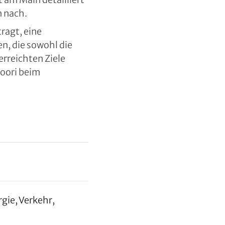
n nach.
ragt, eine
n, die sowohl die
rreichten Ziele
oori beim
gie, Verkehr,