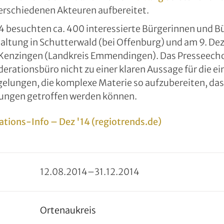
erschiedenen Akteuren aufbereitet.
 besuchten ca. 400 interessierte Bürgerinnen und Bü
altung in Schutterwald (bei Offenburg) und am 9. De
n Kenzingen (Landkreis Emmendingen). Das Presseecho
ationsbüro nicht zu einer klaren Aussage für die ein
t gelungen, die komplexe Materie so aufzubereiten, das
dungen getroffen werden können.
tions-Info – Dez '14 (regiotrends.de)
12
.
08
.
2014
–
31
.
12
.
2014
Ortenaukreis