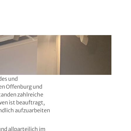
ndes und
hen Offenburg und
standen zahlreiche
en ist beauftragt,
ndlich aufzuarbeiten
nd allparteilich im