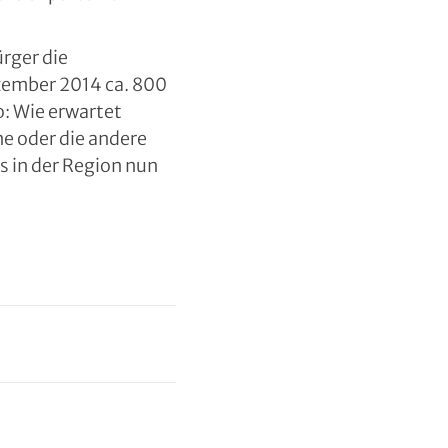
rger die
zember 2014 ca. 800
: Wie erwartet
e oder die andere
s in der Region nun