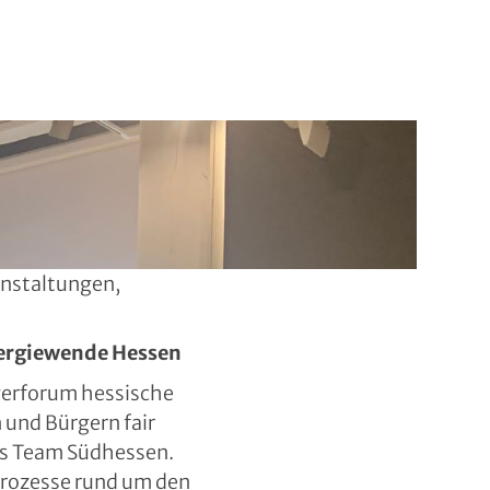
nstaltungen,
ergiewende Hessen
gerforum hessische
 und Bürgern fair
als Team Südhessen.
prozesse rund um den