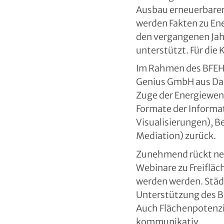
Ausbau erneuerbarer 
werden Fakten zu Ene
den vergangenen Jah
unterstützt. Für die
Im Rahmen des BFEH 
Genius GmbH aus Dar
Zuge der Energiewend
Formate der Informa
Visualisierungen), 
Mediation) zurück.
Zunehmend rückt ne
Webinare zu Freiflä
werden werden. Städ
Unterstützung des 
Auch Flächenpotenzi
kommunikativ.