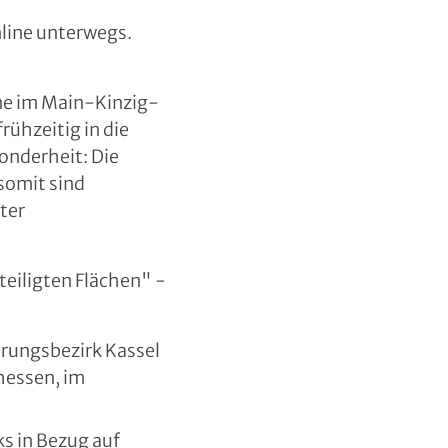
line unterwegs.
une im Main-Kinzig-
ühzeitig in die
onderheit: Die
somit sind
ter
eiligten Flächen" -
erungsbezirk Kassel
dhessen, im
s in Bezug auf