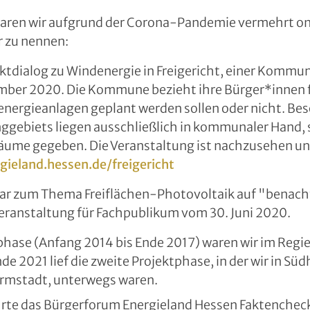
aren wir aufgrund der Corona-Pandemie vermehrt on
r zu nennen:
taktdialog zu Windenergie in Freigericht, einer Komm
mber 2020. Die Kommune bezieht ihre Bürger*innen fr
energieanlagen geplant werden sollen oder nicht. Bes
nggebiets liegen ausschließlich in kommunaler Hand, 
äume gegeben. Die Veranstaltung ist nachzusehen un
gieland.hessen.de/freigericht
r zum Thema Freiflächen-Photovoltaik auf "benacht
Veranstaltung für Fachpublikum vom 30. Juni 2020.
tphase (Anfang 2014 bis Ende 2017) waren wir im Regi
nde 2021 lief die zweite Projektphase, in der wir in Sü
rmstadt, unterwegs waren.
rte das Bürgerforum Energieland Hessen Faktencheck