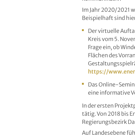
Im Jahr 2020/2021 w
Beispielhaft sind hie
Der virtuelle Auf
Kreis vom 5. Nove
Frage ein, ob Wind
Flächen des Vorra
Gestaltungsspielr
https://www.ener
Das Online-Semina
eine informative 
In der ersten Projek
tätig. Von 2018 bis E
Regierungsbezirk Da
Auf Landesebene füh