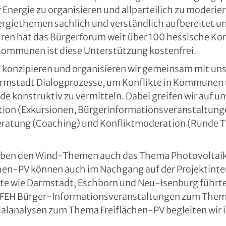
Energie zu organisieren und allparteilich zu moderie
rgiethemen sachlich und verständlich aufbereitet und
ren hat das Bürgerforum weit über 100 hessische 
 Kommunen ist diese Unterstützung kostenfrei.
konzipieren und organisieren wir gemeinsam mit un
mstadt Dialogprozesse, um Konflikte in Kommunen 
e konstruktiv zu vermitteln. Dabei greifen wir auf u
tion (Exkursionen, Bürgerinformationsveranstaltung
Beratung (Coaching) und Konfliktmoderation (Runde T
ben den Wind-Themen auch das Thema Photovoltaik 
chen-PV können auch im Nachgang auf der Projektinte
te wie Darmstadt, Eschborn und Neu-Isenburg führt
BFEH Bürger-Informationsveranstaltungen zum Them
alanalysen zum Thema Freiflächen-PV begleiten wir i