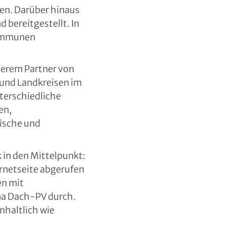
ren. Darüber hinaus
 bereitgestellt. In
Kommunen
serem Partner von
und Landkreisen im
nterschiedliche
en,
ische und
in den Mittelpunkt:
rnetseite abgerufen
en mit
a Dach-PV durch.
nhaltlich wie