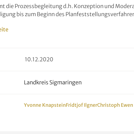
 die Prozessbegleitung d.h. Konzeption und Modera
ligung bis zum Beginn des Planfeststellungsverfahre
eite
10
.
12
.
2020
Landkreis Sigmaringen
Yvonne Knapstein
Fridtjof Ilgner
Christoph Ewen