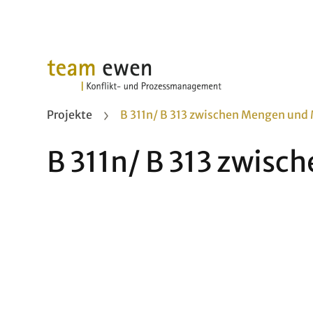
Projekte
B 311n/ B 313 zwischen Mengen und
B 311n/ B 313 zwis