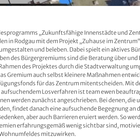
esprogramms „Zukunftsfähige Innenstädte und Zen
den in Rodgau mit dem Projekt „Zuhause im Zentrum“
umgestalten und beleben. Dabei spielt ein aktives B
gaben des Bürgergremiums sind die Beratung über und
ahmen des Projektes durch die Stadtverwaltung um
 das Gremium auch selbst kleinere Maßnahmen entwick
ügungsfonds für das Zentrum mitentscheiden. Mit der
aufsuchendem Losverfahren ist team ewen beauftragt
nen werden zunächst angeschrieben. Bei denen, die u
den, findet danach eine aufsuchende Begegnung an de
Bedenken, aber auch Barrieren eruiert werden. So we
remien erfahrungsgemäß wenig sichtbar sind, motivier
 Wohnumfeldes mitzuwirken.