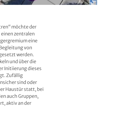
tren“ möchte der
 einen zentralen
ürgergremium eine
 Begleitung von
gesetzt werden.
eln und über die
 Initiierung dieses
. Zufällig
nsicher sind oder
r Haustür statt, bei
rden auch Gruppen,
t, aktiv an der