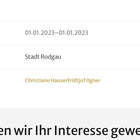
01
.
01
.
2023
–
01
.
01
.
2023
Stadt Rodgau
Christiane Hauser
Fridtjof Ilgner
n wir Ihr Interesse gew