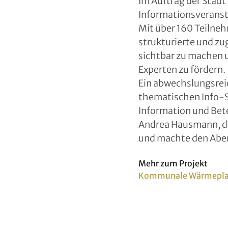
Im Auftrag der Stad
Informationsverans
Mit über 160 Teilneh
strukturierte und zu
sichtbar zu machen 
Experten zu fördern.
Ein abwechslungsrei
thematischen Info-St
Information und Bete
Andrea Hausmann, des
und machte den Aben
Mehr zum Projekt
Kommunale Wärmeplan