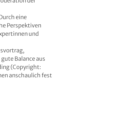
oderation der
Durch eine
che Perspektiven
xpertinnen und
svortrag,
 gute Balance aus
ding (Copyright:
nen anschaulich fest