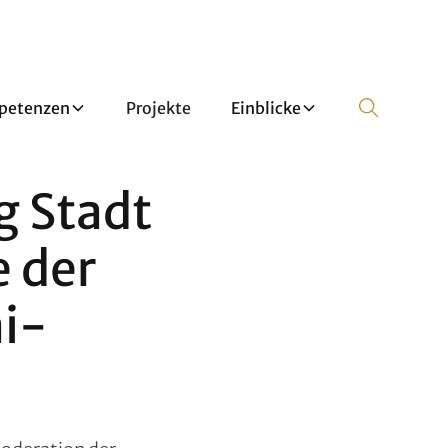
petenzen
Projekte
Einblicke
 Stadt
e der
i-