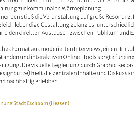
t Eschborn übernahm team ewen am 27.05.2026 die M
taltung zur kommunalen Wärmeplanung.
menden stieß die Veranstaltung auf große Resonanz. 
gleich lebendige Gestaltung gelang es, unterschiedli
und den direkten Austausch zwischen Publikum und E
ches Format aus moderierten Interviews, einem Impul
änden und interaktiven Online-Tools sorgte für eine
iligung. Die visuelle Begleitung durch Graphic Recor
ignbutze) hielt die zentralen Inhalte und Diskussio
d nachhaltig erlebbar.
ung Stadt Eschborn (Hessen)